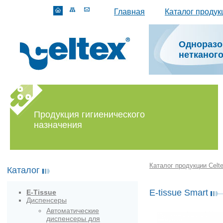
Главная
Каталог продук
Одноразо
нетканог
Продукция гигиенического
назначения
Каталог продукции Celt
Каталог
E-tissue Smart
E-Tissue
Диспенсеры
Автоматические
диспенсеры для