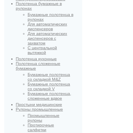
Полотенца бумажные в
рулонах
Бумажные полотенца в
рулонах
Для автоматических
диспенсеров
Для автоматических
диспенсеров с
захватом
С центральной
вытяжкой
Полотенца кухонные
Полотенца сложенные
бумажные
Бумажные полотенца
со складкой M&Z
Бумажные полотенца
со складкой V
Бумажные полотенца,
сложенные вдвое
Простыни медицинские
Рулоны промышленные
Промышленные
рулоны
Протирочные
салфетки