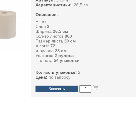
Артикул:
54544
Характеристики:
26,5 см
Описание:
E-Tiss
Слои
2
Ширина
26,5 см
Кол-во листов
800
Размер листа
30 см
ø core:
72
ø рулона
28 см
Упаковка
2 рулона
Паллета
54 упаковки
Кол-во в упаковке:
2
Цена:
по запросу