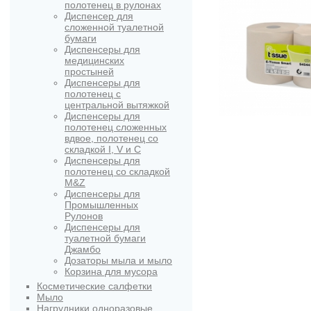
полотенец в рулонах
Диспенсер для
сложенной туалетной
бумаги
Диспенсеры для
медицинских
простыней
Диспенсеры для
полотенец с
центральной вытяжкой
Диспенсеры для
полотенец сложенных
вдвое, полотенец со
складкой I, V и C
Диспенсеры для
полотенец со складкой
M&Z
Диспенсеры для
Промышленных
Рулонов
Диспенсеры для
туалетной бумаги
Джамбо
Дозаторы мыла и мыло
Корзина для мусора
Косметические салфетки
Мыло
Нагрудники одноразовые